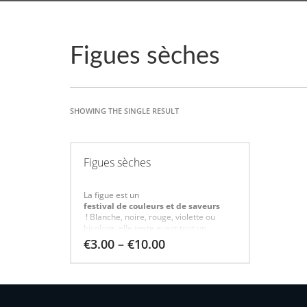
Figues sèches
SHOWING THE SINGLE RESULT
Figues sèches
La figue est un
festival de couleurs et de saveurs
! Blanche, noire, rouge, violette ou
bicolore, elle reste avant tout un
fruit gourmand et gorgé de soleil
€
3.00
–
€
10.00
. Oscillant entre saveurs douces et
acidulées, sa chair est
onctueuse et rafraîchissante
. Grâce à sa
modeste teneur en sucre
et à la