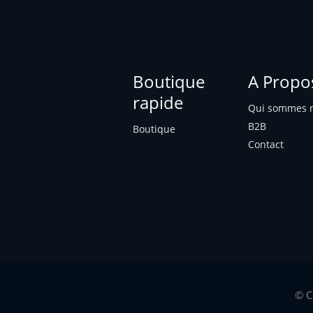
qualité de ses apports nutritionnels
, la figue participe à un régime
alimentaire diversifié.
Boutique
A Propo
rapide
Qui sommes n
B2B
Boutique
Contact
© C