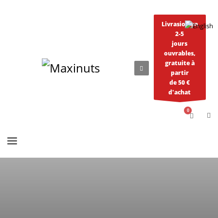
Livrasion en
2-5
jours
ouvrables,
gratuite à
partir
de 50 €
d'achat